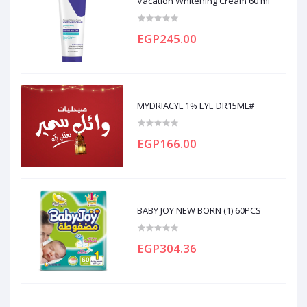
Vacation Whitening Cream 60 ml
EGP245.00
MYDRIACYL 1% EYE DR15ML#
EGP166.00
BABY JOY NEW BORN (1) 60PCS
EGP304.36