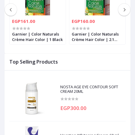
EGP161.00
EGP160.00
E
Garnier | Color Naturals
Garnier | Color Naturals
G
de
Crème Hair Color | 1 Black
Crème Hair Color | 2.1
C
Blue Black
B
Top Selling Products
NOSTA AGE EYE CONTOUR SOFT
CREAM 20ML
EGP300.00